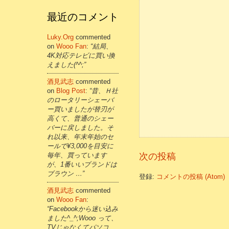
最近のコメント
Luky.org
commented
on
Wooo Fan
:
“結局、
4K対応テレビに買い換
えました(^^;”
酒見武志
commented
on
Blog Post
:
“昔、Ｈ社
のロータリーシェーバ
ー買いましたが替刃が
高くて、普通のシェー
バーに戻しました。そ
れ以来、年末年始のセ
ールで¥3,000を目安に
毎年、買っています
次の投稿
が、1番いいブランドは
ブラウン …”
登録:
コメントの投稿 (Atom)
酒見武志
commented
on
Wooo Fan
:
“Facebookから迷い込み
ました^_^;Wooo って、
TVじゃなくてパソコ