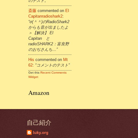
のテスト。”
斎藤
commented on
El
Capitanradioshark2
:
“σ(＾＾)のRadioShark2
からも音が出ましたよ
＞【解決】 El
Capitan と
radioSHARK2：富良野
のおぢさんち…”
His
commented on
Mt
62
:
“コメントのテスト”
Get this
Recent Comments
Widget
Amazon
自己紹介
luky.org