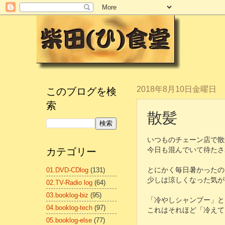
このブログを検
2018年8月10日金曜日
索
散髪
いつものチェーン店で散
カテゴリー
今日も混んでいて待たさ
01.DVD-CDlog
(131)
とにかく毎日暑かったの
少しは涼しくなった気がす
02.TV-Radio log
(64)
03.booklog-biz
(95)
「冷やしシャンプー」と
04.booklog-tech
(97)
これはそれほど「冷えてい
05.booklog-else
(77)