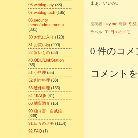
まぁ、いいか。
06.weblog-any
(88)
07.weblog-tech
(185)
08.security
投稿者
luky.org
時刻:
9:31
memo/admin memo
(381)
ラベル:
91.日々のメモ
30.お気に入り
(123)
31.お買い物
(209)
0 件のコメ
32.旨いもの
(58)
40.OBU/LinkStation
(56)
コメントを
51.小料理
(55)
52.創作料理
(38)
53.硬件料理
(135)
54.19AQ5
(41)
60.地質調査
(16)
90.独り言・自戒録
(339)
91.日々のメモ
(1114)
92.FAQ
(1)