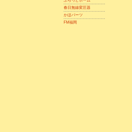
ぷらっとホーム
春日無線変圧器
かほパーツ
FM福岡