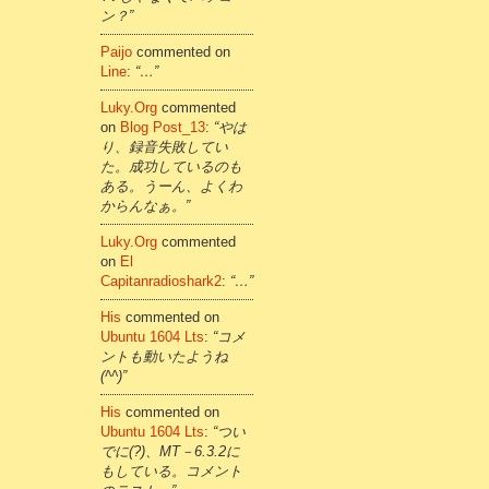
ン？”
Paijo
commented on
Line
:
“…”
Luky.org
commented
on
Blog Post_13
:
“やは
り、録音失敗してい
た。成功しているのも
ある。うーん、よくわ
からんなぁ。”
Luky.org
commented
on
El
Capitanradioshark2
:
“…”
His
commented on
Ubuntu 1604 Lts
:
“コメ
ントも動いたようね
(^^)”
His
commented on
Ubuntu 1604 Lts
:
“つい
でに(?)、MT－6.3.2に
もしている。コメント