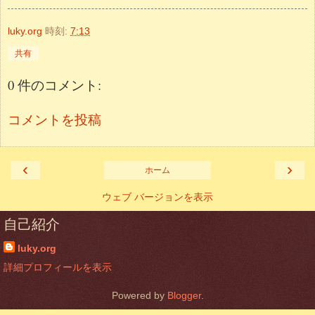
luky.org
時刻:
7:13
共有
0 件のコメント:
コメントを投稿
‹
›
ホーム
ウェブ バージョンを表示
自己紹介
luky.org
詳細プロフィールを表示
Powered by
Blogger
.