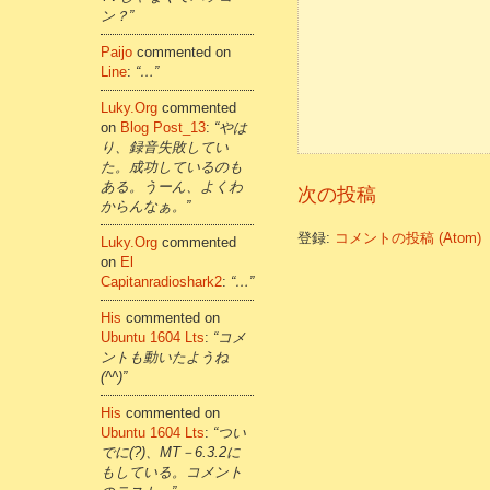
ン？”
Paijo
commented on
Line
:
“…”
Luky.org
commented
on
Blog Post_13
:
“やは
り、録音失敗してい
た。成功しているのも
ある。うーん、よくわ
次の投稿
からんなぁ。”
登録:
コメントの投稿 (Atom)
Luky.org
commented
on
El
Capitanradioshark2
:
“…”
His
commented on
Ubuntu 1604 Lts
:
“コメ
ントも動いたようね
(^^)”
His
commented on
Ubuntu 1604 Lts
:
“つい
でに(?)、MT－6.3.2に
もしている。コメント