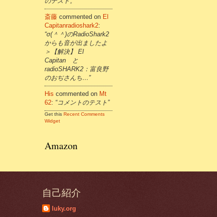
のテスト。”
斎藤
commented on
El
Capitanradioshark2
:
“σ(＾＾)のRadioShark2
からも音が出ましたよ
＞【解決】 El
Capitan と
radioSHARK2：富良野
のおぢさんち…”
His
commented on
Mt
62
:
“コメントのテスト”
Get this
Recent Comments
Widget
Amazon
自己紹介
luky.org