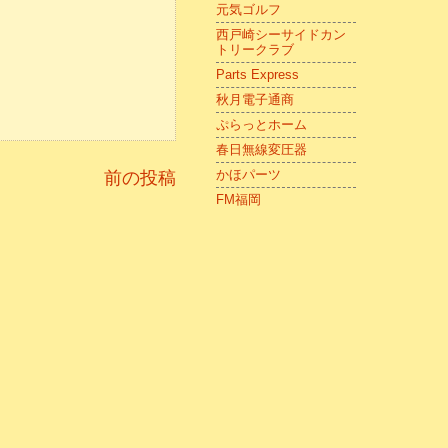
元気ゴルフ
西戸崎シーサイドカン
トリークラブ
Parts Express
秋月電子通商
ぷらっとホーム
春日無線変圧器
かほパーツ
前の投稿
FM福岡