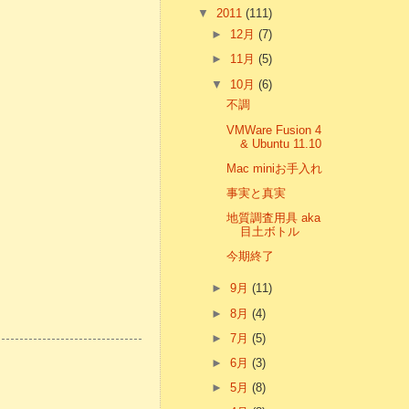
▼
2011
(111)
►
12月
(7)
►
11月
(5)
▼
10月
(6)
不調
VMWare Fusion 4
& Ubuntu 11.10
Mac miniお手入れ
事実と真実
地質調査用具 aka
目土ボトル
今期終了
►
9月
(11)
►
8月
(4)
►
7月
(5)
►
6月
(3)
►
5月
(8)