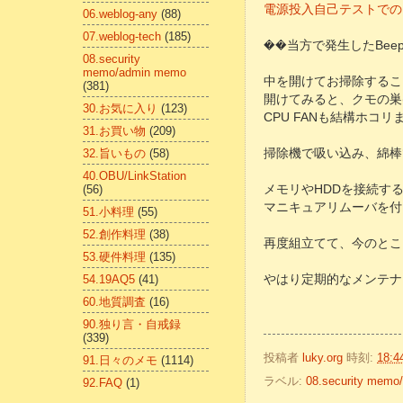
電源投入自己テストでのビー
06.weblog-any
(88)
07.weblog-tech
(185)
��当方で発生したBe
08.security
memo/admin memo
中を開けてお掃除するこ
(381)
開けてみると、クモの巣
30.お気に入り
(123)
CPU FANも結構ホコ
31.お買い物
(209)
32.旨いもの
(58)
掃除機で吸い込み、綿棒
40.OBU/LinkStation
(56)
メモリやHDDを接続す
マニキュアリムーバを付
51.小料理
(55)
52.創作料理
(38)
再度組立てて、今のところ
53.硬件料理
(135)
54.19AQ5
(41)
やはり定期的なメンテナ
60.地質調査
(16)
90.独り言・自戒録
(339)
投稿者
luky.org
時刻:
18:4
91.日々のメモ
(1114)
ラベル:
08.security mem
92.FAQ
(1)