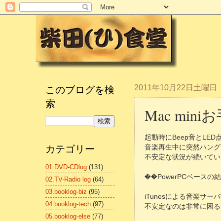
このブログを検
2011年10月22日土曜日
索
Mac min
起動時にBeep音とLE
カテゴリー
音楽再生中に突然ハング
不安定な状況が続いていたm
01.DVD-CDlog
(131)
��PowerPCベース
02.TV-Radio log
(64)
03.booklog-biz
(95)
iTunesによる音楽サー
04.booklog-tech
(97)
不安定なのは非常に困る
05.booklog-else
(77)