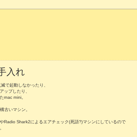
iお手入れ
D点滅で起動しなかったり、
アップしたり、
ac mini。
の結構古いマシン。
バやRadio Shark2によるエアチェック(死語?)マシンにしているので
。