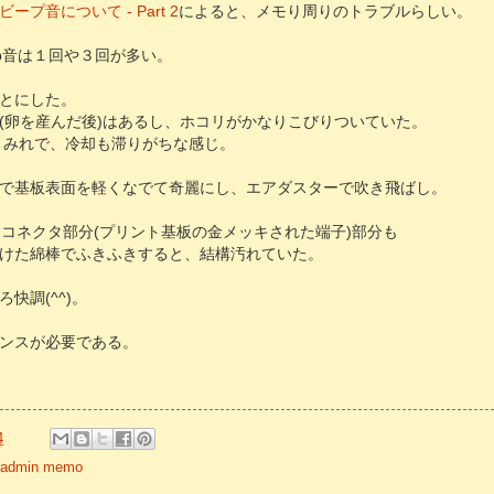
プ音について - Part 2
によると、メモり周りのトラブルらしい。
ep音は１回や３回が多い。
とにした。
(卵を産んだ後)はあるし、ホコリがかなりこびりついていた。
リまみれで、冷却も滞りがちな感じ。
で基板表面を軽くなでて奇麗にし、エアダスターで吹き飛ばし。
るコネクタ部分(プリント基板の金メッキされた端子)部分も
けた綿棒でふきふきすると、結構汚れていた。
快調(^^)。
ンスが必要である。
4
o/admin memo