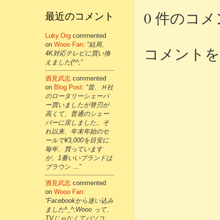
0 件のコメ
最近のコメント
Luky.org
commented
on
Wooo Fan
:
“結局、
コメントを
4K対応テレビに買い換
えました(^^;”
酒見武志
commented
on
Blog Post
:
“昔、Ｈ社
のロータリーシェーバ
ー買いましたが替刃が
高くて、普通のシェー
バーに戻しました。そ
れ以来、年末年始のセ
ールで¥3,000を目安に
毎年、買っています
が、1番いいブランドは
ブラウン …”
酒見武志
commented
on
Wooo Fan
:
“Facebookから迷い込み
ました^_^;Wooo って、
TVじゃなくてパソコ